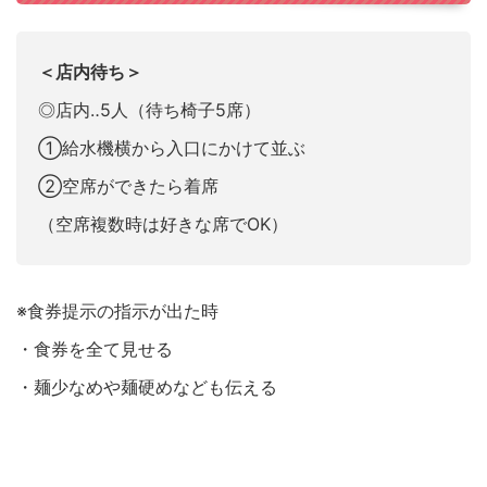
＜店内待ち＞
◎店内‥5人（待ち椅子5席）
①給水機横から入口にかけて並ぶ
②空席ができたら着席
（空席複数時は好きな席でOK）
※食券提示の指示が出た時
・食券を全て見せる
・麺少なめや麺硬めなども伝える