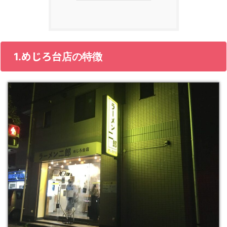
めじろ台
1.
店の特徴