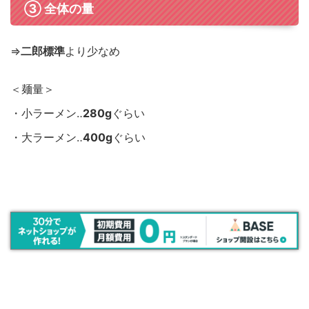
③ 全体の量
⇒
二郎標準
より少なめ
＜麺量＞
・小ラーメン‥
280g
ぐらい
・大ラーメン‥
400g
ぐらい