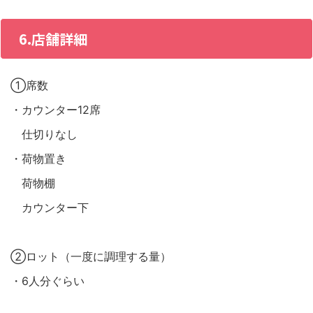
6.店舗詳細
①席数
・カウンター12席
仕切りなし
・荷物置き
荷物棚
カウンター下
②ロット（一度に調理する量）
・6人分ぐらい