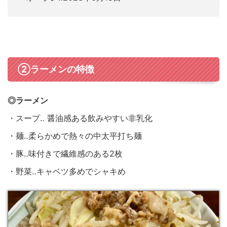
②ラーメンの特徴
◎ラーメン
・スープ‥ 醤油感ある飲みやすい非乳化
・麺‥柔らかめで熱々の中太平打ち麺
・豚‥味付きで繊維感のある2枚
・野菜‥キャベツ多めでシャキめ