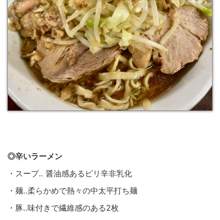
◎辛いラーメン
・スープ‥ 醤油感あるピリ辛非乳化
・麺‥柔らかめで熱々の中太平打ち麺
・豚‥味付きで繊維感のある2枚