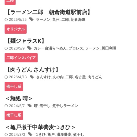
二郎
【ラーメン二郎 朝倉街道駅前店】
2025/5/25
ラーメン
,
九州
,
二郎
,
朝倉海道
オリジナル
【麺ジャラスK】
2026/5/9
カレー白湯ら〜めん
,
プロレス
,
ラーメン
,
川田利明
二郎インスパイア
【肉うどん さんすけ】
2026/4/13
さんすけ
,
丸の内
,
二郎
,
名古屋
,
肉うどん
煮干し系
＜麺処 晴＞
2024/5/7
晴
,
煮干し
,
煮干しラーメン
煮干し系
＜亀戸煮干中華蕎麦つきひ＞
2024/3/3
つきひ
,
亀戸
,
濃厚蕎麦
,
煮干し