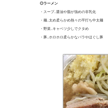
◎ラーメン
・スープ‥醤油や脂が強めの非乳化
・麺‥太め柔らかめ熱々の平打ち中太麺
・野菜‥キャベツ少しでクタめ
・豚‥ホロホロ柔らかなバラやほぐし豚