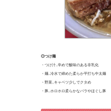
◎つけ麺
・つけ汁‥辛めで酸味のある非乳化
・麺‥冷水で締めた柔らか平打ち中太麺
・野菜‥キャベツ少しでクタめ
・豚‥ホロホロ柔らかなバラやほぐし豚