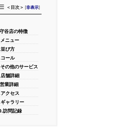
＜目次＞
[
非表示
]
.守谷店の特徴
.メニュー
.並び方
.コール
5.その他のサービス
.店舗詳細
.営業詳細
.アクセス
.ギャラリー
0.訪問記録