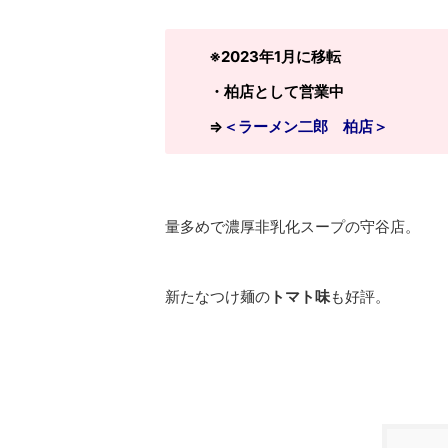
※2023年1月に移転
・柏店として営業中
⇒
＜ラーメン二郎 柏店＞
量多めで濃厚非乳化スープの守谷店。
新たなつけ麺の
トマト味
も好評。