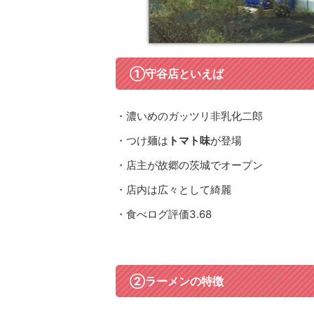
①守谷店といえば
・濃いめのガッツリ非乳化二郎
・つけ麺は
トマト味
が登場
・店主が故郷の茨城でオープン
・店内は広々として綺麗
・食べログ評価3.68
②ラーメンの特徴