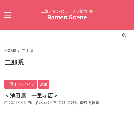
二郎メインのラーメン情報
Ramen Scene
HOME
>
二郎系
二郎系
二郎インスパイア
京都
＜池田屋 一乗寺店＞
2024/1/18
インスパイア
,
二郎
,
二郎系
,
京都
,
池田屋