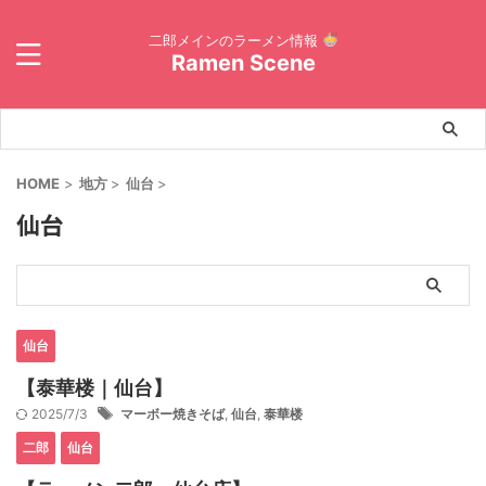
二郎メインのラーメン情報
Ramen Scene
HOME
>
地方
>
仙台
>
仙台
仙台
【泰華楼｜仙台】
2025/7/3
マーボー焼きそば
,
仙台
,
泰華楼
二郎
仙台